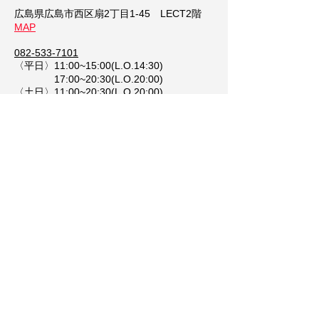
広島県広島市西区扇2丁目1-45 LECT2階
​MAP
082-533-7101
〈平日〉11:00~15:00(L.O.14:30)
17:00~20:30(L.O.20:00)
〈土日〉11:00~20:30(L.O.20:00)
定休日 なし
道の駅クロスロードみつぎ店
広島県尾道市御調町大田33 道の駅クロス
ロードみつぎ
MAP​
0848-76-3115
11:00～15:00（L.O.14:30）
​定休日 不定休